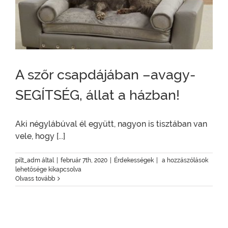
A szőr csapdájában –avagy-
SEGÍTSÉG, állat a házban!
Aki négylábúval él együtt, nagyon is tisztában van
vele, hogy [...]
A
pilt_adm
által
|
február 7th, 2020
|
Érdekességek
|
a hozzászólások
szőr
lehetősége kikapcsolva
csapdájában
Olvass tovább
–
avagy-
SEGÍTSÉG,
állat
a