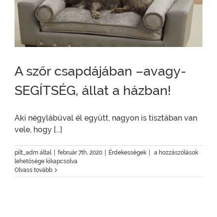
A szőr csapdájában –avagy-
SEGÍTSÉG, állat a házban!
Aki négylábúval él együtt, nagyon is tisztában van
vele, hogy [...]
A
pilt_adm
által
|
február 7th, 2020
|
Érdekességek
|
a hozzászólások
szőr
lehetősége kikapcsolva
csapdájában
Olvass tovább
–
avagy-
SEGÍTSÉG,
állat
a